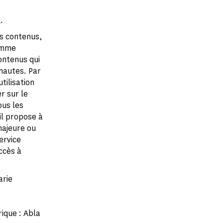
e
.
es contenus,
omme
ontenus qui
rnautes. Par
tilisation
r sur le
us les
il propose à
majeure ou
ervice
ccès à
arie
ique : Abla