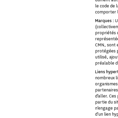
le code de l
comporter l
Marques
: U
(collective
propriétés 
représentée
CMN, sont en
protégées pa
utilisé, ajo
préalable du
Liens hyper
nombreux lie
organismes p
partenaires.
d'aller. Ce
partie du s
n'engage pa
d'un lien hy