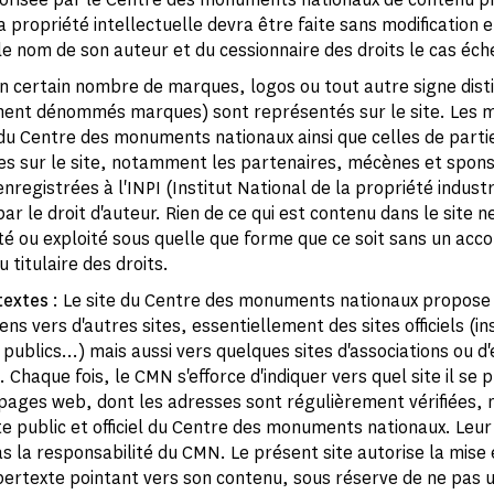
a propriété intellectuelle devra être faite sans modification e
e nom de son auteur et du cessionnaire des droits le cas éch
n certain nombre de marques, logos ou tout autre signe disti
ment dénommés marques) sont représentés sur le site. Les 
du Centre des monuments nationaux ainsi que celles de partie
s sur le site, notamment les partenaires, mécènes et spons
registrées à l'INPI (Institut National de la propriété industr
r le droit d'auteur. Rien de ce qui est contenu dans le site n
uté ou exploité sous quelle que forme que ce soit sans un acco
 titulaire des droits.
textes
: Le site du Centre des monuments nationaux propose
ns vers d'autres sites, essentiellement des sites officiels (in
ublics...) mais aussi vers quelques sites d'associations ou d
 Chaque fois, le CMN s'efforce d'indiquer vers quel site il se
s pages web, dont les adresses sont régulièrement vérifiées, 
ite public et officiel du Centre des monuments nationaux. Leu
s la responsabilité du CMN. Le présent site autorise la mise 
pertexte pointant vers son contenu, sous réserve de ne pas ut