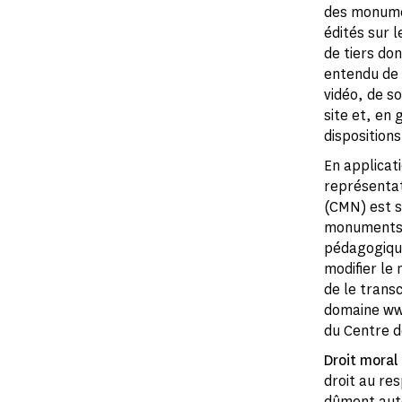
des monumen
édités sur 
de tiers don
entendu de 
vidéo, de s
site et, en 
dispositions
En applicati
représentat
(CMN) est s
monuments n
pédagogiques
modifier le
de le trans
domaine www.
du Centre 
Droit moral
droit au res
dûment auto