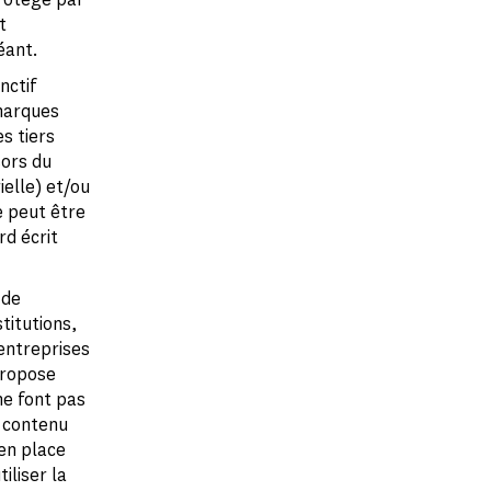
t
éant.
nctif
marques
s tiers
ors du
ielle) et/ou
e peut être
rd écrit
 de
stitutions,
'entreprises
 propose
ne font pas
r contenu
en place
iliser la