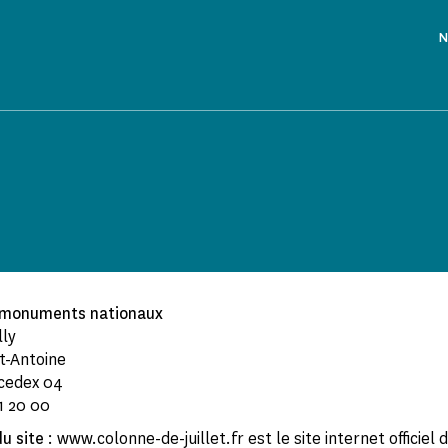
N
 monuments nationaux
lly
nt-Antoine
 cedex 04
1 20 00
du site
: www.colonne-de-juillet.fr est le site internet officiel