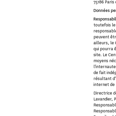
75186 Paris
Données pe
Responsabil
toutefois l
responsable
peuvent être
ailleurs, l
qui pourra ê
site. Le Ce
moyens néce
l'internaut
de fait ind
résultant d
internet de 
Directrice d
Lavandier, 
Responsable
Responsable