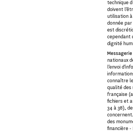
technique d
doivent l'êt
utilisation 
donnée par 
est discrét
cependant d
dignité hum
Messagerie
nationaux d
l'envoi d'i
informations
connaître le
qualité des
française (a
fichiers et 
34 à 38), de
concernent. 
des monumen
financière -