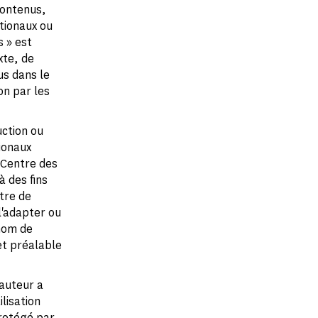
contenus,
tionaux ou
s » est
xte, de
us dans le
on par les
uction ou
ionaux
 Centre des
 des fins
utre de
l'adapter ou
 nom de
et préalable
 auteur a
lisation
rotégé par