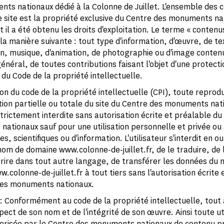
ts nationaux dédié à la Colonne de Juillet. L'ensemble des 
le site est la propriété exclusive du Centre des monuments na
t il a été obtenu les droits d'exploitation. Le terme « contenu
la manière suivante : tout type d'information, d'œuvre, de te
on, musique, d'animation, de photographie ou d'image conten
général, de toutes contributions faisant l'objet d'une protecti
 du Code de la propriété intellectuelle.
on du code de la propriété intellectuelle (CPI), toute reprod
ion partielle ou totale du site du Centre des monuments nat
trictement interdite sans autorisation écrite et préalable du
ationaux sauf pour une utilisation personnelle et privée ou à
, scientifiques ou d'information. L'utilisateur s'interdit en o
 nom de domaine www.colonne-de-juillet.fr, de le traduire, de 
crire dans tout autre langage, de transférer les données du
colonne-de-juillet.fr à tout tiers sans l'autorisation écrite 
des monuments nationaux.
: Conformément au code de la propriété intellectuelle, tout
pect de son nom et de l'intégrité de son œuvre. Ainsi toute uti
risée par le Centre des monuments nationaux de contenu p