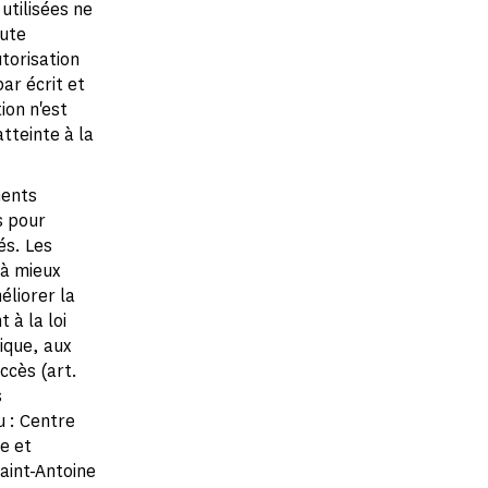
utilisées ne
oute
utorisation
ar écrit et
ion n'est
tteinte à la
ments
s pour
és. Les
 à mieux
éliorer la
à la loi
tique, aux
accès (art.
s
u : Centre
e et
Saint-Antoine