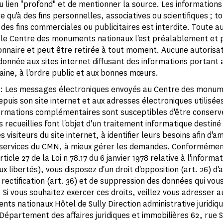
u lien "profond" et de mentionner la source. Les informations 
re qu'à des fins personnelles, associatives ou scientifiques ; t
à des fins commerciales ou publicitaires est interdite. Toute a
le Centre des monuments nationaux l'est préalablement et p
ionnaire et peut être retirée à tout moment. Aucune autorisat
onnée aux sites internet diffusant des informations portant a
aine, à l'ordre public et aux bonnes mœurs.
: Les messages électroniques envoyés au Centre des monu
epuis son site internet et aux adresses électroniques utilisée
nformations complémentaires sont susceptibles d'être conserv
 recueillies font l'objet d'un traitement informatique destiné
s visiteurs du site internet, à identifier leurs besoins afin d'am
 services du CMN, à mieux gérer les demandes. Conformément 
rticle 27 de la Loi n 78.17 du 6 janvier 1978 relative à l'informa
aux libertés), vous disposez d'un droit d'opposition (art. 26) d'
 rectification (art. 36) et de suppression des données qui vou
Si vous souhaitez exercer ces droits, veillez vous adresser a
ts nationaux Hôtel de Sully Direction administrative juridiqu
 Département des affaires juridiques et immobilières 62, rue 